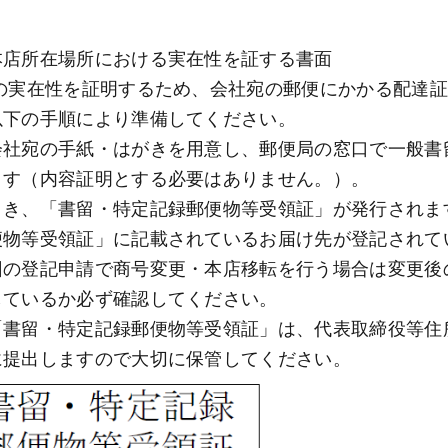
本店所在場所における実在性を証する書面
以下の手順により準備してください。 
会社宛の手紙・はがきを用意し、郵便局の窓口で一般書
ます（内容証明とする必要はありません。）。
とき、「書留・特定記録郵便物等受領証」が発行されま
便物等受領証」に記載されているお届け先が登記されて
回の登記申請で商号変更・本店移転を行う場合は変更後
しているか必ず確認してください。 
「書留・特定記録郵便物等受領証」は、代表取締役等住
に提出しますので大切に保管してください。