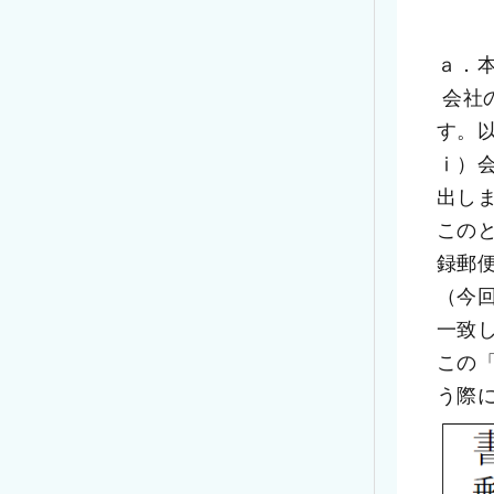
ａ．
 会社の実在性を証明するため、会社宛の郵便にかかる配達証明書などが必要になりま
す。
ⅰ）
出し
この
録郵
（今
一致
この
う際