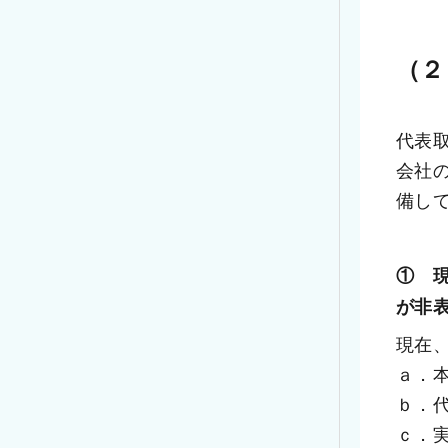
（２
代表
会社
備し
①　
が非
現在
ａ．
ｂ．
ｃ．