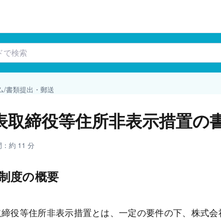
ドで検索
ム
/
書類提出・郵送
表取締役等住所非表示措置の
間：
約 11 分
制度の概要 
取締役等住所非表示措置とは、一定の要件の下、株式会