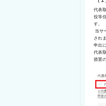
代表
役等
す。
 当サービスにおいては、変更内容の入力時に代表取締役等住所非表示措置の申込みを
され
申出
代表
措置