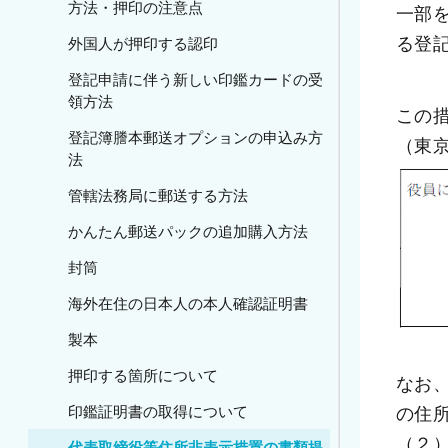
方法・押印の注意点
一部
る登
外国人が押印する認印
登記申請に伴う新しい印鑑カードの受
領方法
この
登記簿謄本郵送オプションの申込み方
（東
法
管轄法務局に郵送する方法
かんたん郵送パックの追加購入方法
封筒
海外在住の日本人の本人確認証明書
製本
押印する箇所について
なお
の住
印鑑証明書の取得について
（２
代表取締役等住所非表示措置の書類提